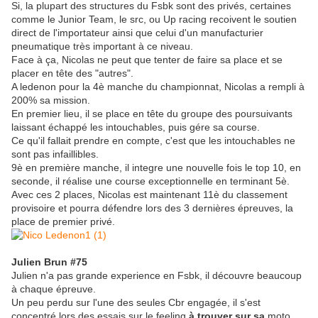
Si, la plupart des structures du Fsbk sont des privés, certaines
comme le Junior Team, le src, ou Up racing recoivent le soutien
direct de l'importateur ainsi que celui d'un manufacturier
pneumatique très important à ce niveau.
Face à ça, Nicolas ne peut que tenter de faire sa place et se
placer en tête des "autres".
A ledenon pour la 4è manche du championnat, Nicolas a rempli à
200% sa mission.
En premier lieu, il se place en tête du groupe des poursuivants
laissant échappé les intouchables, puis gére sa course.
Ce qu'il fallait prendre en compte, c'est que les intouchables ne
sont pas infaillibles.
9è en première manche, il integre une nouvelle fois le top 10, en
seconde, il réalise une course exceptionnelle en terminant 5è.
Avec ces 2 places, Nicolas est maintenant 11è du classement
provisoire et pourra défendre lors des 3 dernières épreuves, la
place de premier privé.
Julien Brun #75
Julien n'a pas grande experience en Fsbk, il découvre beaucoup
à chaque épreuve.
Un peu perdu sur l'une des seules Cbr engagée, il s'est
concentré lors des essais sur le feeling
à trouver sur sa
moto.