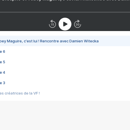
bey Maguire, c'est lui ! Rencontre avec Damien Witecka
e 6
e 5
e 4
e 3
s créatrices de la VF !
e 2
e 1
e Mektoub My Love arrive enfin ! Rencontre avec Shaïn Boumedine et Sal